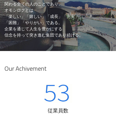
関わる全ての人のことであり、
オモシロクとは
「楽しい」
「嬉しい」「成長」「充実」
「困難」「やりがい」
である。
企業を通じて人生を豊かにする
信念を持って突き進む集団であり続ける。
Our Achivement
従業員数