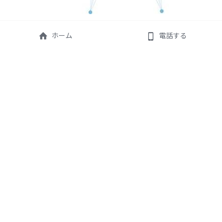
ホーム
電話する
Our Strategy
01.SPEED
よく考えて遅いより、すぐ動く。私達はスピード感を
重視し、トライ＆エラーを繰り返し、最高に向かう！