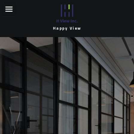
ホーム
Happy View
事業一覧
企業概要
Food
Story・Vision
Fitness
Recruit
Beauty
EC/D2C
お問い合わせ