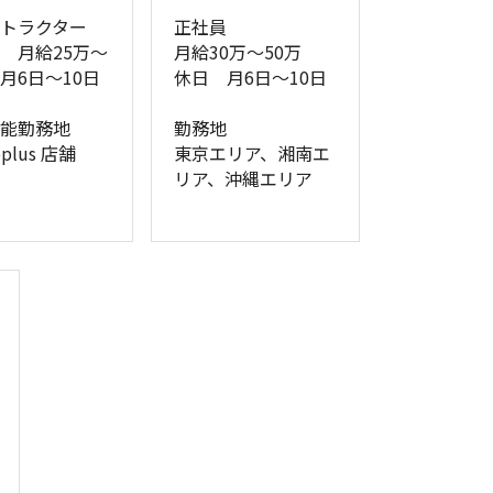
ストラクター
正社員　
　月給25万〜
月給30万〜50万
月6日〜10日
休日　月6日〜10日
可能勤務地
勤務地
oplus 店舗
東京エリア、湘南エ
リア、沖縄エリア