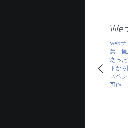
Web
web
集、撮
あった
ドから
スペシ
可能