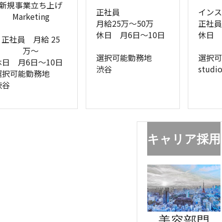
新規事業立ち上げ
正社員　
イン
Marketing
月給25万〜50万
正社員
休日　月6日〜10日
休日　
正社員　月給 25
万〜
選択可能勤務地
選択
休日　月6日〜10日
渋谷
studi
選択可能勤務地
渋谷
キャリア採用
美容部門